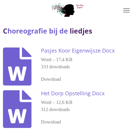
Ga
direct
naar
de
C
horeografie bij de
liedjes
hoofdinhoud
Pasjes Koor Eigenwijsze Docx
Word – 17,4 KB
333 downloads
Download
Het Dorp Opstelling Docx
Word – 12,6 KB
312 downloads
Download